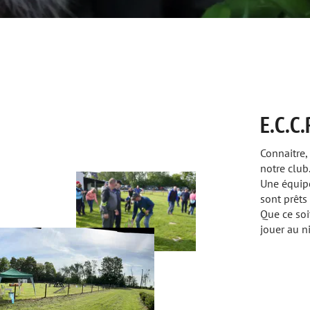
E.C.C.R. en qu
Connaitre, comprendre, s'
notre club.
Une équipe d'instructeurs
sont prêts pour relever le
Que ce soit pour simple
jouer au niveau national,